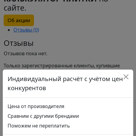
сайте.
Об акции
Отзывы (0)
Отзывы
Отзывов пока нет.
Только зарегистрированные клиенты, купившие
данный товар, могут публиковать отзывы.
Индивидуальный расчёт с учётом цен
Похожие
конкурентов
Цена от производителя
Керамогранит Woodglam Pav. Naturale
Сравним с другими брендами
Артикул: R06P
Поможем не переплатить
Цвет:
бежевый