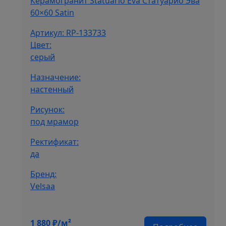
Керамогранит Statuario Eva Статуарио Эва
60×60 Satin
Артикул: RP-133733
Цвет:
серый
Назначение:
настенный
Рисунок:
под мрамор
Ректификат:
да
Бренд:
Velsaa
1 880
₽/м²