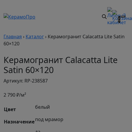
0
Главная
›
Каталог
›
Керамогранит Calacatta Lite Satin
60×120
Керамогранит Calacatta Lite
Satin 60×120
Артикул: RP-238587
2 790
₽/м²
белый
Цвет
под мрамор
Назначение
да