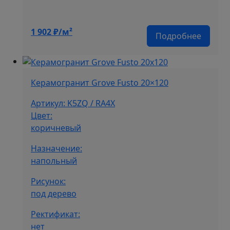
1 902
₽/м²
Подробнее
Керамогранит Grove Fusto 20×120
Артикул: K5ZQ / RA4X
Цвет:
коричневый
Назначение:
напольный
Рисунок:
под дерево
Ректификат:
нет