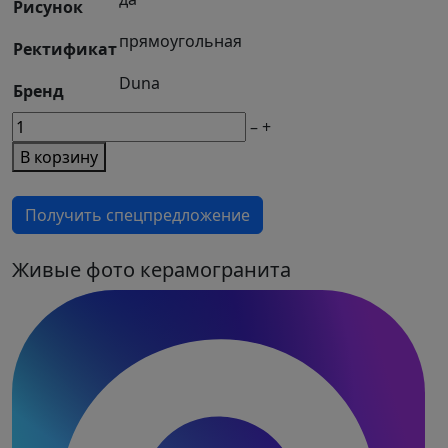
Рисунок
прямоугольная
Ректификат
Duna
Бренд
М2
–
+
товара
В корзину
Керамогранит
Calacatta
Получить спецпредложение
Lite
Satin
60x120
Живые фото керамогранита