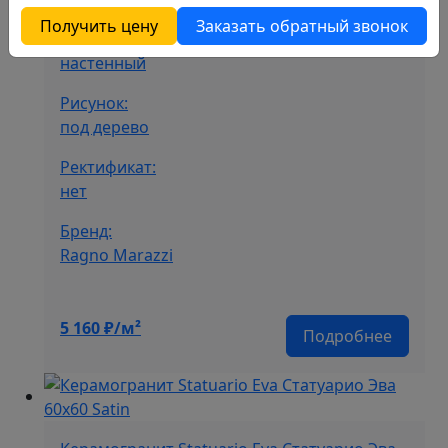
Получить цену
Заказать обратный звонок
Назначение:
настенный
Рисунок:
под дерево
Ректификат:
нет
Бренд:
Ragno Marazzi
5 160
₽/м²
Подробнее