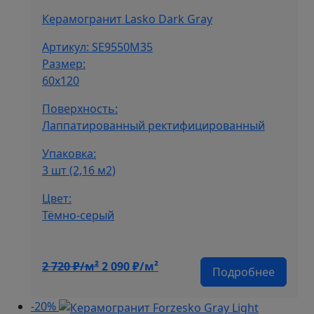
490 ₽/
м².
Керамогранит Lasko Dark Gray
м².
Артикул: SE9550M35
Размер:
60х120
Поверхность:
Лаппатированный ректифицированный
Упаковка:
3 шт (2,16 м2)
Цвет:
Тёмно-серый
Первоначальная
Текущая
2 720
₽/м²
2 090
₽/м²
Подробнее
цена
цена:
составляла
2
-20%