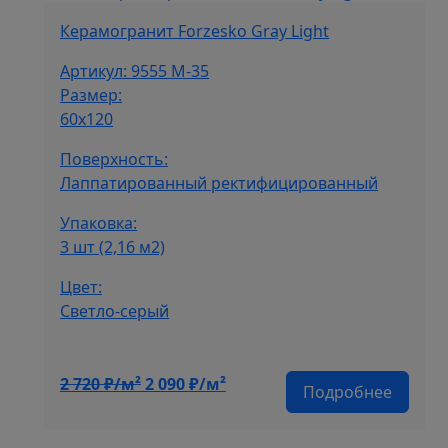
2
090 ₽/
720 ₽/
м².
Керамогранит Forzesko Gray Light
м².
Артикул: 9555 M-35
Размер:
60х120
Поверхность:
Лаппатированный ректифицированный
Упаковка:
3 шт (2,16 м2)
Цвет:
Cветло-серый
Первоначальная
Текущая
2 720
₽/м²
2 090
₽/м²
Подробнее
цена
цена:
составляла
2