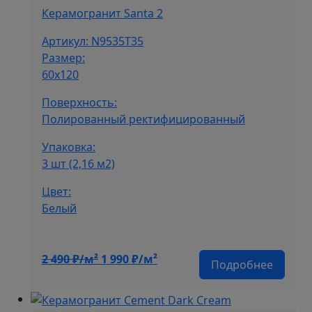
Керамогранит Santa 2
Артикул: N9535T35
Размер:
60х120
Поверхность:
Полированный ректифицированный
Упаковка:
3 шт (2,16 м2)
Цвет:
Белый
Первоначальная
Текущая
2 490
₽/м²
1 990
₽/м²
Подробнее
цена
цена:
составляла
1
2
990 ₽/