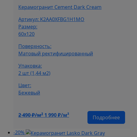
490 ₽/
м².
Керамогранит Cement Dark Cream
м².
Артикул: K2AA0XFBG1H1MO
Размер:
60х120
Поверхность:
Матовый ректифицированный
Упаковка:
2 шт (1,44 м2)
Цвет:
Бежевый
Первоначальная
Текущая
2 490
₽/м²
1 990
₽/м²
Подробнее
цена
цена:
составляла
1
-20%
2
990 ₽/