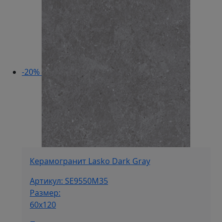
2
090 ₽/
720 ₽/
м².
м².
-20%
Керамогранит Lasko Dark Gray
Артикул: SE9550M35
Размер:
60х120