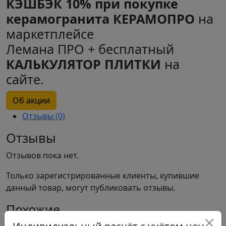
КЭШБЭК 10% при покупке
керамогранита КЕРАМОПРО
на
маркетплейсе
Лемана ПРО + бесплатный
КАЛЬКУЛЯТОР ПЛИТКИ
на
сайте.
Об акции
Отзывы (0)
Отзывы
Отзывов пока нет.
Только зарегистрированные клиенты, купившие
данный товар, могут публиковать отзывы.
Похожие