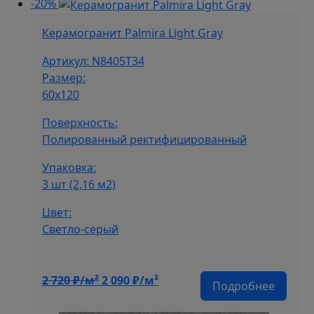
-20%
2
090 ₽/
720 ₽/
м².
Керамогранит Palmira Light Gray
м².
Артикул: N8405T34
Размер:
60х120
Поверхность:
Полированный ректифицированный
Упаковка:
3 шт (2,16 м2)
Цвет:
Cветло-серый
Первоначальная
Текущая
2 720
₽/м²
2 090
₽/м²
Подробнее
цена
цена:
составляла
2