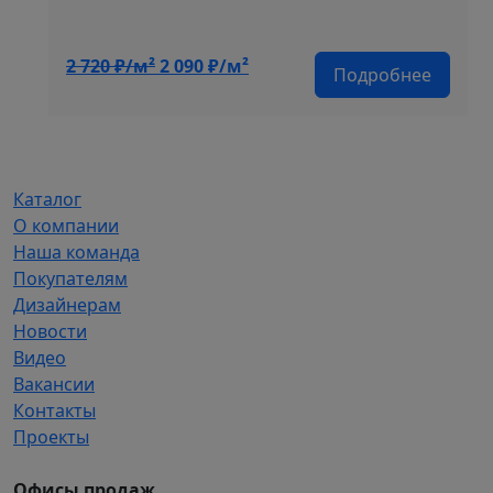
Первоначальная
Текущая
2 720
₽/м²
2 090
₽/м²
Подробнее
цена
цена:
составляла
2
2
090 ₽/
720 ₽/
м².
м².
Каталог
О компании
Наша команда
Покупателям
Дизайнерам
Новости
Видео
Вакансии
Контакты
Проекты
Офисы продаж