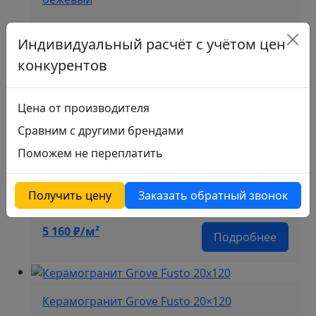
Назначение:
Индивидуальный расчёт с учётом цен
настенный
конкурентов
Рисунок:
под дерево
Цена от производителя
Ректификат:
Сравним с другими брендами
нет
Поможем не переплатить
Бренд:
Ragno Marazzi
Получить цену
Заказать обратный звонок
5 160
₽/м²
Подробнее
Керамогранит Grove Fusto 20×120