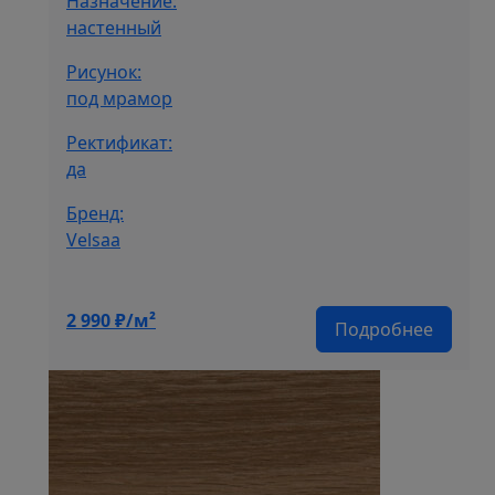
Назначение:
настенный
Рисунок:
под мрамор
Ректификат:
да
Бренд:
Velsaa
2 990
₽/м²
Подробнее