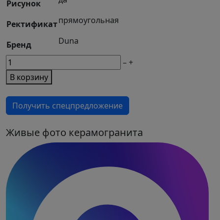
Рисунок
прямоугольная
Ректификат
Duna
Бренд
М2
–
+
товара
В корзину
Керамогранит
Etna
Получить спецпредложение
Gold
Polish
Sugar
Живые фото керамогранита
60x120