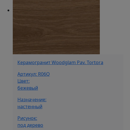
Керамогранит Woodglam Pav. Tortora
Артикул: R06Q
Цвет:
бежевый
Назначение:
настенный
Рисунок:
под дерево