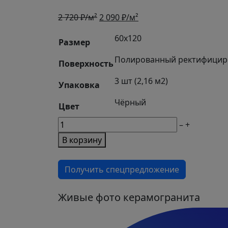
Первоначальная
Текущая
2 720
₽/м²
2 090
₽/м²
цена
цена:
60х120
составляла
2
Размер
2
090 ₽/
Полированный ректифици
Поверхность
720 ₽/
м².
м².
3 шт (2,16 м2)
Упаковка
Чёрный
Цвет
М2
–
+
товара
В корзину
Керамогранит
Helsinki
Получить спецпредложение
Black
Живые фото керамогранита