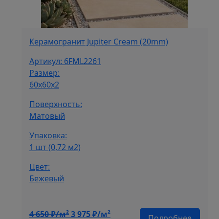
Керамогранит Jupiter Cream (20mm)
Артикул: 6FML2261
Размер:
60x60x2
Поверхность:
Матовый
Упаковка:
1 шт (0,72 м2)
Цвет:
Бежевый
Первоначальная
Текущая
4 650
₽/м²
3 975
₽/м²
Подробнее