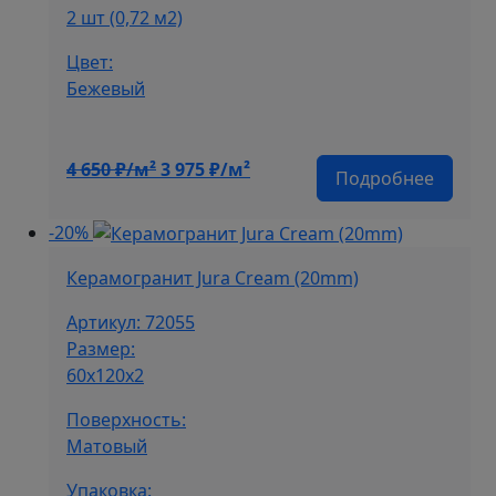
2 шт (0,72 м2)
Цвет:
Бежевый
Первоначальная
Текущая
4 650
₽/м²
3 975
₽/м²
Подробнее
цена
цена:
составляла
3
-20%
4
975 ₽/
650 ₽/
м².
Керамогранит Jura Cream (20mm)
м².
Артикул: 72055
Размер:
60x120x2
Поверхность:
Матовый
Упаковка: