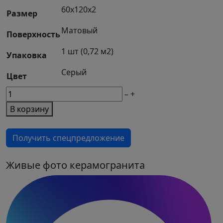
цена
цена:
60x120x2
составляла
3
Размер
4
975 ₽/
Матовый
Поверхность
650 ₽/
м².
м².
1 шт (0,72 м2)
Упаковка
Серый
Цвет
М2
–
+
товара
В корзину
Керамогранит
Jupiter
Получить спецпредложение
Light
Gray
(20mm)
Живые фото керамогранита