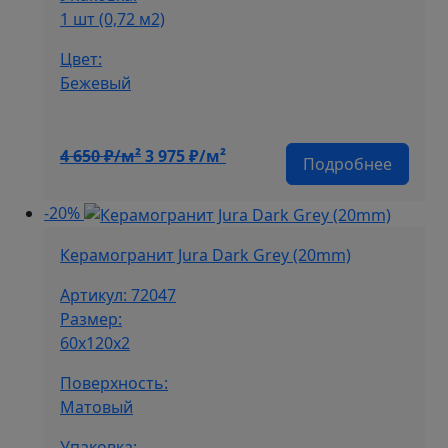
1 шт (0,72 м2)
Цвет:
Бежевый
Первоначальная
Текущая
4 650
₽/м²
3 975
₽/м²
Подробнее
цена
цена:
составляла
3
-20%
4
975 ₽/
650 ₽/
м².
Керамогранит Jura Dark Grey (20mm)
м².
Артикул: 72047
Размер:
60x120x2
Поверхность:
Матовый
Упаковка: