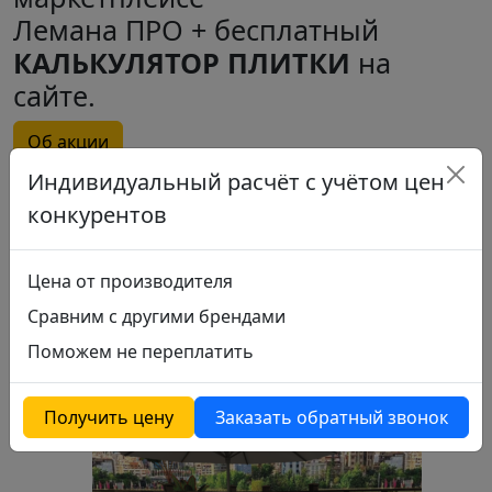
Лемана ПРО + бесплатный
КАЛЬКУЛЯТОР ПЛИТКИ
на
сайте.
Об акции
Отзывы (0)
Индивидуальный расчёт с учётом цен
конкурентов
Отзывы
Отзывов пока нет.
Цена от производителя
Только зарегистрированные клиенты, купившие
Сравним с другими брендами
данный товар, могут публиковать отзывы.
Поможем не переплатить
Похожие
Получить цену
Заказать обратный звонок