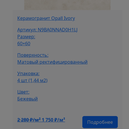
Керамогранит Opall Ivory
Артикул: N9BA0NNAD0H1LJ
Размер:
60×60
Поверхность:
Матовый ректифицированный
Упаковка:
4 шт (1,44 м2)
Цвет:
Бежевый
Первоначальная
Текущая
2 280
₽/м²
1 750
₽/м²
Подробнее
цена
цена: