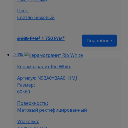
Цвет:
Светло-бежевый
Первоначальная
Текущая
2 280
₽/м²
1 750
₽/м²
Подробнее
цена
цена:
составляла
1
-20%
2
750 ₽/
280 ₽/
м².
Керамогранит Rio White
м².
Артикул: N9BA0YBAA0H1MJ
Размер:
60×60
Поверхность:
Матовый ректифицированный
Упаковка: