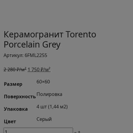
Керамогранит Torento
Porcelain Grey
Артикул: 6FML2255
Первоначальная
Текущая
2 280
₽/м²
1 750
₽/м²
цена
цена:
60×60
составляла
1
Размер
2
750 ₽/
Полировка
Поверхность
280 ₽/
м².
м².
4 шт (1,44 м2)
Упаковка
Серый
Цвет
М2
–
+