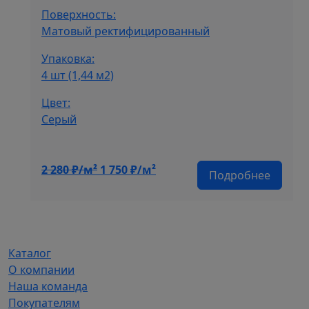
Поверхность:
Матовый ректифицированный
Упаковка:
4 шт (1,44 м2)
Цвет:
Серый
Первоначальная
Текущая
2 280
₽/м²
1 750
₽/м²
Подробнее
цена
цена:
составляла
1
2
750 ₽/
280 ₽/
м².
м².
Каталог
О компании
Наша команда
Покупателям