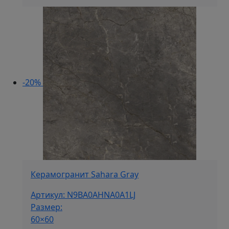
составляла
1
2
750 ₽/
280 ₽/
м².
м².
-20%
Керамогранит Sahara Gray
Артикул: N9BA0AHNA0A1LJ
Размер:
60×60