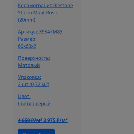
Керамогранит Blestone
Storm Maat Rustic
(20mm)
Артикул: X9547M83
Размер:
60x60x2
Поверхность:
Матовый
Упаковка:
2 шт (0,72 м2)
Цвет:
Cветло-серый
Первоначальная
Текущая
4 650
₽/м²
3 975
₽/м²
цена
цена: