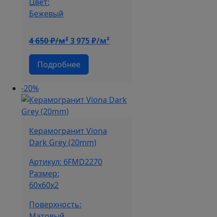
Цвет:
Бежевый
Первоначальная
Текущая
4 650
₽/м²
3 975
₽/м²
цена
цена:
составляла
3
Подробнее
4
975 ₽/
650 ₽/
м².
-20%
м².
Керамогранит Viona
Dark Grey (20mm)
Артикул: 6FMD2270
Размер:
60x60x2
Поверхность:
Матовый