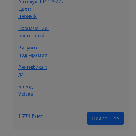
Артикул: RP-129777
Цвет:
чёрный
Назначение:
настенный
Рисунок:
под мрамор
Ректификат:
да
Бренд:
Velsaa
1 771
₽/м²
Подробнее