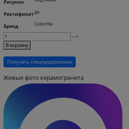
Рисунок
да
Ректификат
Colortile
Бренд
М2
–
+
товара
В корзину
Керамогранит
Onyx
Получить спецпредложение
Sea
Blue
Blue
Живые фото керамогранита
полированный