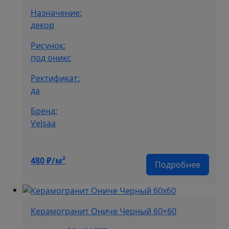
Назначение:
декор
Рисунок:
под оникс
Ректификат:
да
Бренд:
Velsaa
480
₽/м²
Подробнее
Керамогранит Ониче Черный 60×60