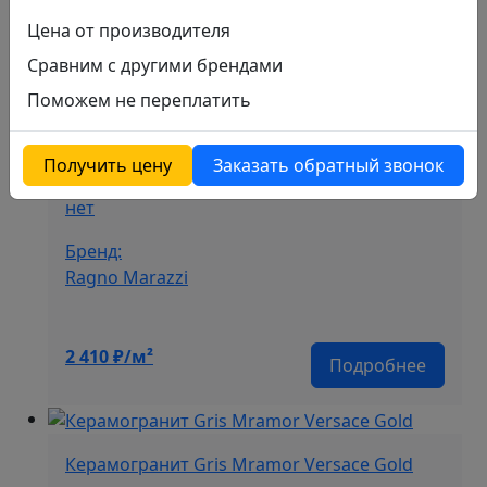
Цена от производителя
Назначение:
Сравним с другими брендами
напольный
Поможем не переплатить
Рисунок:
под дерево
Получить цену
Заказать обратный звонок
Ректификат:
нет
Бренд:
Ragno Marazzi
2 410
₽/м²
Подробнее
Керамогранит Gris Mramor Versace Gold