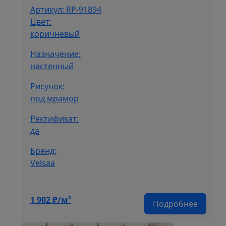
Артикул: RP-91894
Цвет:
коричневый
Назначение:
настенный
Рисунок:
под мрамор
Ректификат:
да
Бренд:
Velsaa
1 902
₽/м²
Подробнее