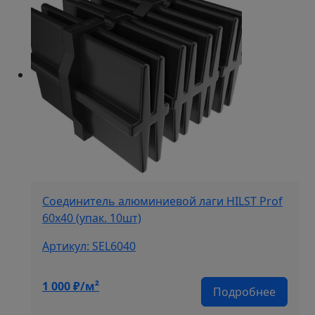
Соединитель алюминиевой лаги HILST Prof
60х40 (упак. 10шт)
Артикул: SEL6040
1 000
₽/м²
Подробнее