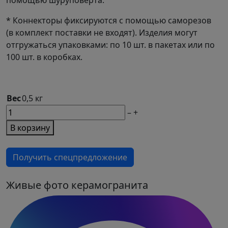
помощью шуруповёрта.
* Коннекторы фиксируются с помощью саморезов
(в комплект поставки не входят). Изделия могут
отгружаться упаковками: по 10 шт. в пакетах или по
100 шт. в коробках.
Вес
0,5 кг
М2
–
+
товара
В корзину
Перпендикулярный
соединитель
Получить спецпредложение
алюминиевой
лаги
HILST
Живые фото керамогранита
Prof
60х40
(упак.