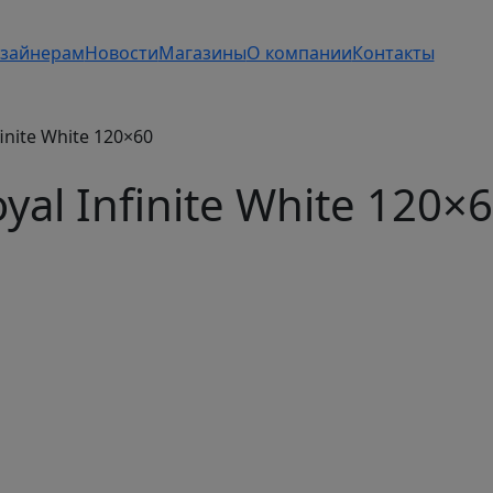
зайнерам
Новости
Магазины
О компании
Контакты
inite White 120×60
al Infinite White 120×