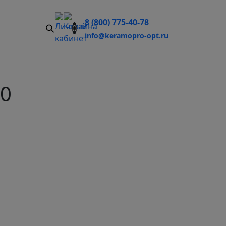
8 (800) 775-40-78
0
info@keramopro-opt.ru
60