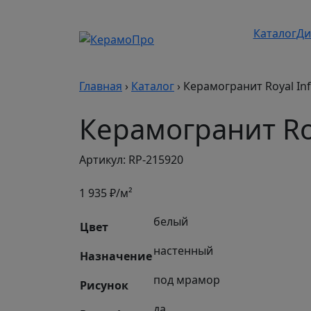
Каталог
Ди
Главная
›
Каталог
›
Керамогранит Royal Inf
Керамогранит Roy
Артикул: RP-215920
1 935
₽/м²
белый
Цвет
настенный
Назначение
под мрамор
Рисунок
да