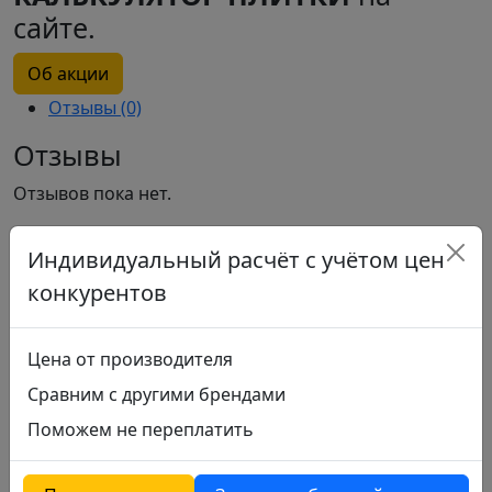
сайте.
Об акции
Отзывы (0)
Отзывы
Отзывов пока нет.
Только зарегистрированные клиенты, купившие
Индивидуальный расчёт с учётом цен
данный товар, могут публиковать отзывы.
конкурентов
Похожие
Цена от производителя
Сравним с другими брендами
Керамогранит Mosaic Mosaic Versace Gold
Поможем не переплатить
Артикул: RP-114722
Цвет:
коричневый