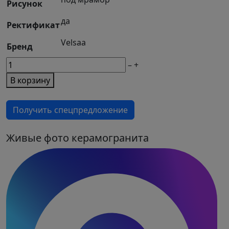
Рисунок
да
Ректификат
Velsaa
Бренд
М2
–
+
товара
В корзину
Керамогранит
Saturio
Получить спецпредложение
Glacier
Сатурио
Гласиер
Живые фото керамогранита