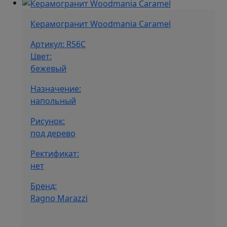
Керамогранит Woodmania Caramel
Артикул: R56C
Цвет:
бежевый
Назначение:
напольный
Рисунок:
под дерево
Ректификат:
нет
Бренд:
Ragno Marazzi