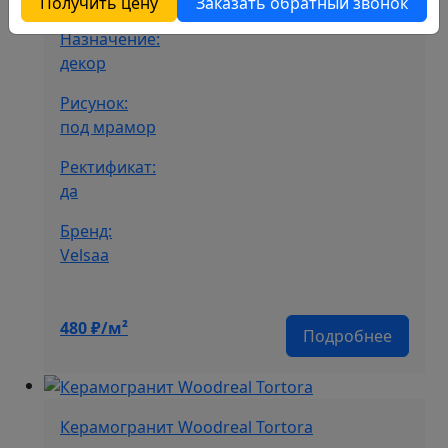
Получить цену
Заказать обратный звонок
Назначение:
декор
Рисунок:
под мрамор
Ректификат:
да
Бренд:
Velsaa
480
₽/м²
Подробнее
Керамогранит Woodreal Tortora