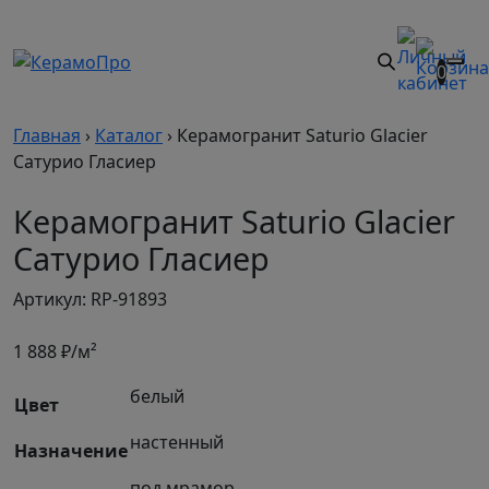
0
Главная
›
Каталог
›
Керамогранит Saturio Glacier
Сатурио Гласиер
Керамогранит Saturio Glacier
Сатурио Гласиер
Артикул: RP-91893
1 888
₽/м²
белый
Цвет
настенный
Назначение
под мрамор