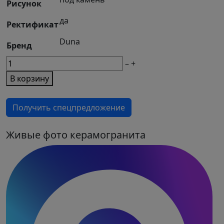
Рисунок
да
Ректификат
Duna
Бренд
М2
–
+
товара
В корзину
Керамогранит
Scion
Получить спецпредложение
Grey
Reflex
Punch
Живые фото керамогранита
60x120