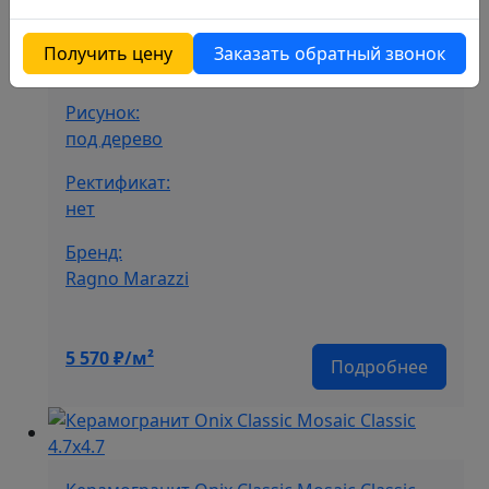
Назначение:
Получить цену
Заказать обратный звонок
напольный
Рисунок:
под дерево
Ректификат:
нет
Бренд:
Ragno Marazzi
5 570
₽/м²
Подробнее