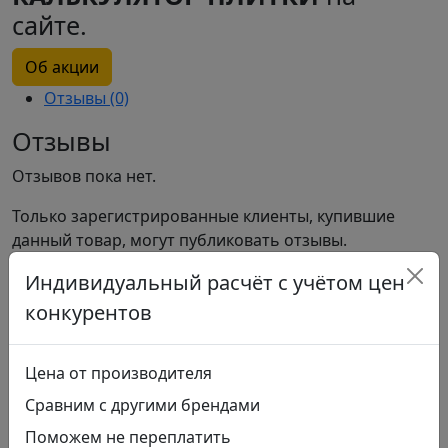
сайте.
Об акции
Отзывы (0)
Отзывы
Отзывов пока нет.
Только зарегистрированные клиенты, купившие
данный товар, могут публиковать отзывы.
Похожие
Индивидуальный расчёт с учётом цен
конкурентов
Керамогранит Woodmania Musk
Цена от производителя
Артикул: R56D
Сравним с другими брендами
Цвет:
Поможем не переплатить
коричневый