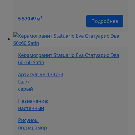
5 570
₽/м²
Подробнее
Керамогранит Statuario Eva Статуарио Эва
60×60 Satin
Артикул: RP-133733
Цвет:
серый
Назначение:
настенный
Рисунок:
под мрамор