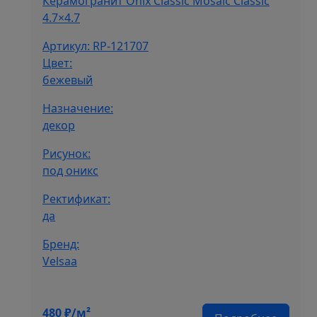
Керамогранит Onix Classic Mosaic Classic
4.7×4.7
Артикул: RP-121707
Цвет:
бежевый
Назначение:
декор
Рисунок:
под оникс
Ректификат:
да
Бренд:
Velsaa
480
₽/м²