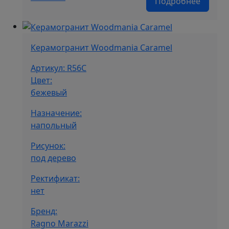
Подробнее
Керамогранит Woodmania Caramel
Артикул: R56C
Цвет:
бежевый
Назначение:
напольный
Рисунок:
под дерево
Ректификат:
нет
Бренд:
Ragno Marazzi