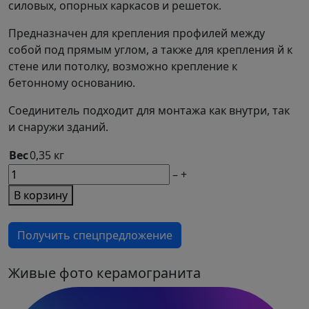
силовых, опорных каркасов и решеток.
Предназначен для крепления профилей между
собой под прямым углом, а также для крепления й к
стене или потолку, возможно крепление к
бетонному основанию.
Соединитель подходит для монтажа как внутри, так
и снаружи зданий.
Вес
0,35 кг
М2
–
+
товара
В корзину
Седельный
соединитель
Получить спецпредложение
двойного
профиля
41х81х4
Живые фото керамогранита