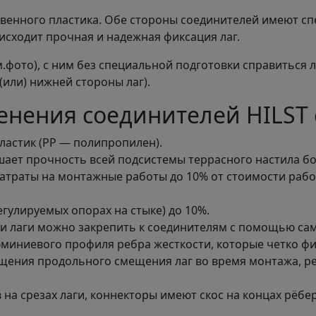
венного пластика. Обе стороны соединителей имеют сп
оисходит прочная и надежная фиксация лаг.
.фото), с ним без специальной подготовки справиться
(или) нижней стороны лаг).
нения соединителей HILST 
ластик (PP — полипропилен).
ает прочность всей подсистемы террасного настила бо
атраты на монтажные работы до 10% от стоимости рабо
гулируемых опорах на стыке) до 10%.
и лаги можно закрепить к соединителям с помощью са
миниевого профиля ребра жесткости, которые четко фи
щения продольного смещения лаг во время монтажа, р
 на срезах лаги, коннекторы имеют скос на концах рёбер