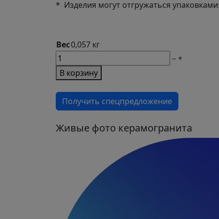
* Изделия могут отгружаться упаковками: п
Вес
0,057 кг
М2
–
+
товара
В корзину
Соединитель
алюминиевой
Получить спецпредложение
лаги
HILST
Prof
Живые фото керамогранита
60х40
(упак.
10шт)