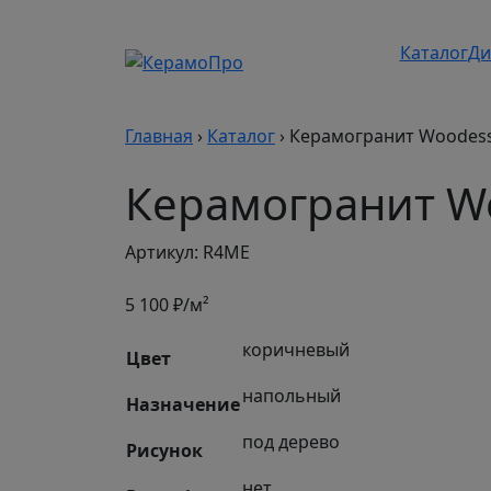
Каталог
Ди
Главная
›
Каталог
›
Керамогранит Woodes
Керамогранит W
Артикул: R4ME
5 100
₽/м²
коричневый
Цвет
напольный
Назначение
под дерево
Рисунок
нет