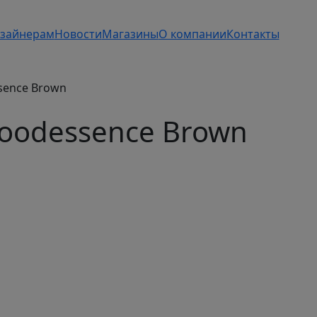
зайнерам
Новости
Магазины
О компании
Контакты
sence Brown
oodessence Brown