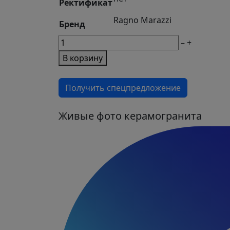
Ректификат
Ragno Marazzi
Бренд
М2
–
+
товара
В корзину
Керамогранит
Woodessence
Получить спецпредложение
Brown
Живые фото керамогранита