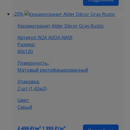
цена
цена:
составляла
1
-20%
2
990 ₽/
490 ₽/
м².
Керамогранит Alder Décor Gray Rustic
м².
Артикул: N2A A0QA NA0F
Размер:
60х120
Поверхность:
Матовый ректифицированный
Упаковка:
2 шт (1,42м2)
Цвет:
Серый
Первоначальная
Текущая
2 490
₽/м²
1 990
₽/м²