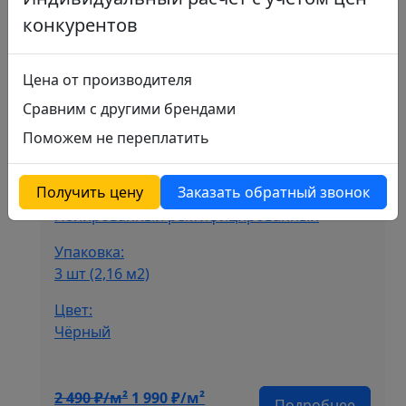
конкурентов
Керамогранит Aso Dark
Цена от производителя
Сравним с другими брендами
Артикул: N9588T37
Размер:
Поможем не переплатить
60х120
Получить цену
Заказать обратный звонок
Поверхность:
Полированный ректифицированный
Упаковка:
3 шт (2,16 м2)
Цвет:
Чёрный
Первоначальная
Текущая
2 490
₽/м²
1 990
₽/м²
Подробнее