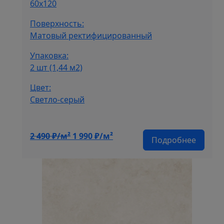
60х120
Поверхность:
Матовый ректифицированный
Упаковка:
2 шт (1,44 м2)
Цвет:
Cветло-серый
Первоначальная
Текущая
2 490
₽/м²
1 990
₽/м²
Подробнее
цена
цена:
составляла
1
2
990 ₽/
490 ₽/
м².
м².