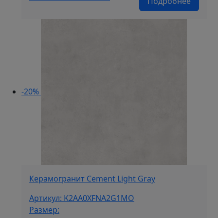
Подробнее
цена
цена:
составляла
1
2
990 ₽/
490 ₽/
м².
м².
-20%
Керамогранит Cement Light Gray
Артикул: K2AA0XFNA2G1MO
Размер: