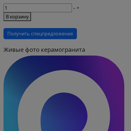
М2
–
+
товара
В корзину
Керамогранит
Maneli
Получить спецпредложение
Gray
Живые фото керамогранита