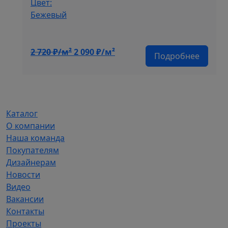
Цвет:
Бежевый
Первоначальная
Текущая
2 720
₽/м²
2 090
₽/м²
Подробнее
цена
цена:
составляла
2
2
090 ₽/
720 ₽/
м².
м².
Каталог
О компании
Наша команда
Покупателям
Дизайнерам
Новости
Видео
Вакансии
Контакты
Проекты