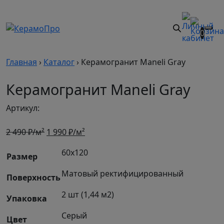
0
Главная
›
Каталог
›
Керамогранит Maneli Gray
Керамогранит Maneli Gray
Артикул:
Первоначальная
Текущая
2 490
₽/м²
1 990
₽/м²
цена
цена:
60х120
составляла
1
Размер
2
990 ₽/
Матовый ректифицированный
Поверхность
490 ₽/
м².
м².
2 шт (1,44 м2)
Упаковка
Серый
Цвет