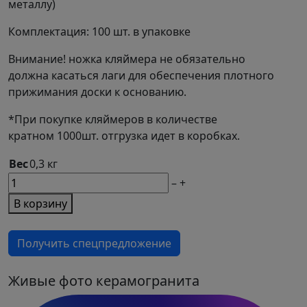
металлу)
Комплектация: 100 шт. в упаковке
Внимание! ножка кляймера не обязательно
должна касаться лаги для обеспечения плотного
прижимания доски к основанию.
*При покупке кляймеров в количестве
кратном 1000шт. отгрузка идет в коробках.
Вес
0,3 кг
М2
–
+
товара
В корзину
Клипса
монтажная
Получить спецпредложение
HILST
пластик
для
Живые фото керамогранита
универсальной