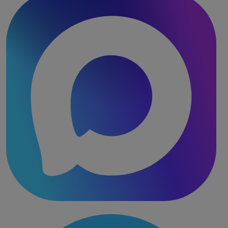
доски
(упак.
100шт)