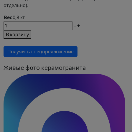
отдельно).
Вес
0,8 кг
М2
–
+
товара
В корзину
Стопорное
кольцо
Получить спецпредложение
HILST
LOCK
Живые фото керамогранита